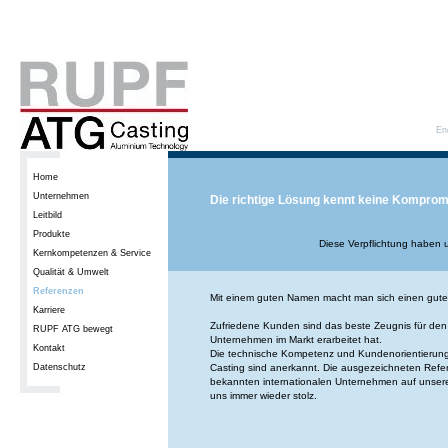
En
Home
Unternehmen
Die richtige Lösung kennt keine Komprom
Leitbild
Produkte
Diese Verpflichtung haben 
Kernkompetenzen & Service
Qualität & Umwelt
Referenzen
Mit einem guten Namen macht man sich einen gut
Karriere
Zufriedene Kunden sind das beste Zeugnis für den 
RUPF ATG bewegt
Unternehmen im Markt erarbeitet hat.
Kontakt
Die technische Kompetenz und Kundenorientieru
Datenschutz
Casting sind anerkannt. Die ausgezeichneten Refe
bekannten internationalen Unternehmen auf unser
uns immer wieder stolz.