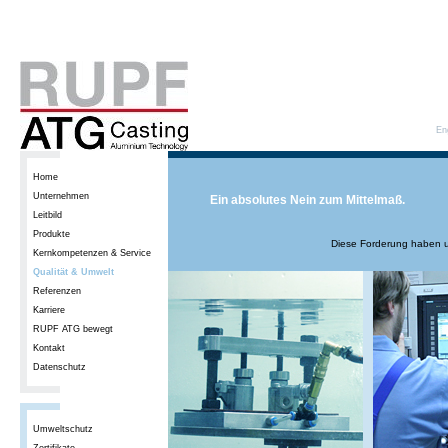
En
Home
Unternehmen
Ein absolutes Nein zum Mittelmaß.
Leitbild
Produkte
Diese Forderung haben u
Kernkompetenzen & Service
Qualität & Umwelt
Referenzen
Karriere
RUPF ATG bewegt
Kontakt
Datenschutz
Umweltschutz