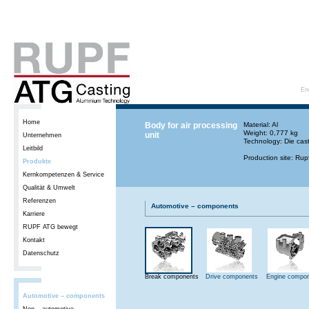
En
Home
Body for air processing
Material: Al
Weight: 0,777 kg
unit
Unternehmen
Technology: Die cas
Leitbild
Production site: Ru
Produkte
Kernkompetenzen & Service
Qualität & Umwelt
Referenzen
Automotive – components
Karriere
RUPF ATG bewegt
Kontakt
Datenschutz
Break components
Drive components
Engine compo
Automotive – components