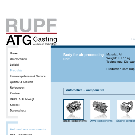
En
Home
Body for air processing
Material: Al
Weight: 0,777 kg
unit
Unternehmen
Technology: Die cas
Leitbild
Production site: Ru
Produkte
Kernkompetenzen & Service
Qualität & Umwelt
Referenzen
Automotive – components
Karriere
RUPF ATG bewegt
Kontakt
Datenschutz
Break components
Drive components
Engine compo
Automotive – components