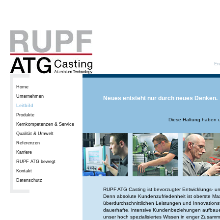
En
Home
Unternehmen
Neues entsteht nur durch neues Denken.
Leitbild
Produkte
Diese Haltung haben u
Kernkompetenzen & Service
Qualität & Umwelt
Referenzen
Karriere
RUPF ATG bewegt
Kontakt
Datenschutz
RUPF ATG Casting ist bevorzugter Entwicklungs- und
Denn absolute Kundenzufriedenheit ist oberste Max
überdurchschnittlichen Leistungen und Innovations
dauerhafte, intensive Kundenbeziehungen aufbaue
unser hoch spezialisiertes Wissen in enger Zusamm