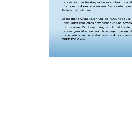
Kunden ein, um ihre Ansprüche zu erfüllen. Innova
Lösungen und kundenorientierte Serviceleistungen
Selbstverständlichkeit.
Unser straffe Organisation und die Nutzung neuest
Fertigungstechnologien ermöglichen es uns, sowohl 
auch den vom Wettbewerb angesetzten Maßstäben 
Kunden gerecht zu werden. Hervorragend ausgebild
und ergebnisorientierte Mitarbeiter sind das Funda
RUPF ATG Casting.