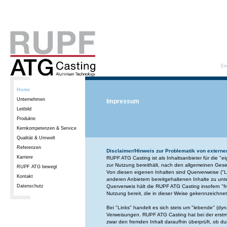
En
Home
Unternehmen
Impressum
Leitbild
Produkte
Kernkompetenzen & Service
Qualität & Umwelt
Referenzen
Disclaimer/Hinweis zur Problematik von externe
Karriere
RUPF ATG Casting ist als Inhaltsanbieter für die "ei
zur Nutzung bereithält, nach den allgemeinen Geset
RUPF ATG bewegt
Von diesen eigenen Inhalten sind Querverweise ("Li
Kontakt
anderen Anbietern bereitgehaltenen Inhalte zu unt
Datenschutz
Querverweis hält die RUPF ATG Casting insofern "f
Nutzung bereit, die in dieser Weise gekennzeichnet
Bei "Links" handelt es sich stets um "lebende" (dy
Verweisungen. RUPF ATG Casting hat bei der erst
zwar den fremden Inhalt daraufhin überprüft, ob du