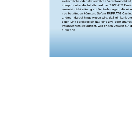
zivilrechtliche oder strafrechtliche Verantwortlichkeit
überprüft aber die Inhalte, auf die RUPF ATG Casti
verweist, nicht ständig auf Veränderungen, die eine
neu begründen könnten. Sofern RUPF ATG Casting f
anderen darauf hingewiesen wird, daß ein konkret
einen Link bereitgestellt hat, eine zivil- oder strafrec
Verantwortlichkeit auslöst, wird er den Verweis auf
aufheben.